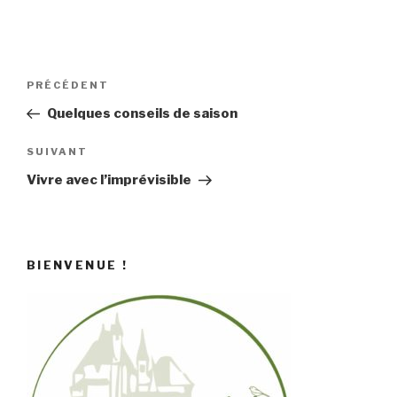
Navigation
Article
PRÉCÉDENT
de
précédent
Quelques conseils de saison
l’article
Article
SUIVANT
suivant
Vivre avec l’imprévisible
BIENVENUE !