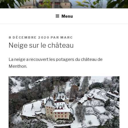
Aller
LE POTAGER DU CHÂTEAU DE
au
MENTHON
Menu
contenu
principal
PUBLIÉ
8 DÉCEMBRE 2020
PAR
MARC
LE
Neige sur le château
La neige a recouvert les potagers du château de
Menthon.